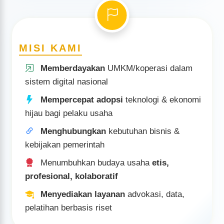
Rekomendasi usaha, legalitas bisnis, certificate/visa
bisnis
Rekomendasi Certificate of Origin / legalisasi ekspor
MISI KAMI
Jadilah bagian dari jejaring KADIN, perluas peluang & nilai
tambah bisnismu!
Memberdayakan
UMKM/koperasi dalam
sistem digital nasional
Mempercepat adopsi
teknologi & ekonomi
hijau bagi pelaku usaha
Menghubungkan
kebutuhan bisnis &
kebijakan pemerintah
Menumbuhkan budaya usaha
etis,
profesional, kolaboratif
Menyediakan layanan
advokasi, data,
pelatihan berbasis riset