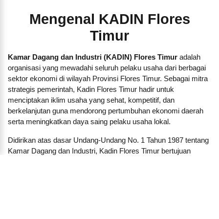
Mengenal KADIN Flores
Timur
Kamar Dagang dan Industri (KADIN) Flores Timur
adalah
organisasi yang mewadahi seluruh pelaku usaha dari berbagai
sektor ekonomi di wilayah Provinsi Flores Timur. Sebagai mitra
strategis pemerintah, Kadin Flores Timur hadir untuk
menciptakan iklim usaha yang sehat, kompetitif, dan
berkelanjutan guna mendorong pertumbuhan ekonomi daerah
serta meningkatkan daya saing pelaku usaha lokal.
Didirikan atas dasar Undang-Undang No. 1 Tahun 1987 tentang
Kamar Dagang dan Industri, Kadin Flores Timur bertujuan
menjadi garda terdepan dalam memperjuangkan kepentingan
dunia usaha, baik besar, menengah, kecil, maupun koperasi.
Kami membangun jaringan dan kemitraan strategis antara
pengusaha dengan pemerintah daerah, lembaga pendidikan,
lembaga keuangan, investor, dan pelaku ekonomi lainnya.